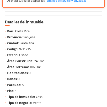
Al enviar tus datos aceptas los
Términos de servicio y privacidad
Detalles del inmueble
País:
Costa Rica
Provincia:
San José
Ciudad:
Santa Ana
Código:
9711215
Estado:
Usado
Área Construida:
240 m²
Área Terreno:
1063 m²
Habitaciones:
3
Baños:
3
Parqueo:
5
Piso:
1
Tipo de inmueble:
Casa
Tipo de negocio:
Venta