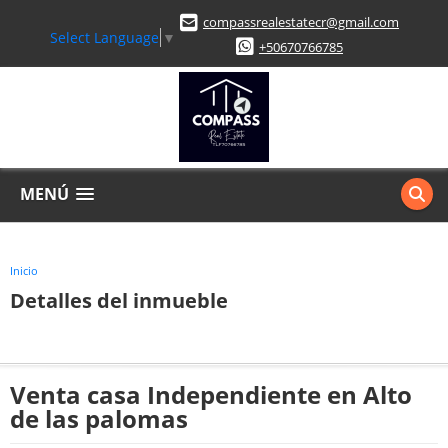
compassrealestatecr@gmail.com
Select Language
▼
+50670766785
MENÚ
Inicio
Detalles del inmueble
Venta casa Independiente en Alto
de las palomas