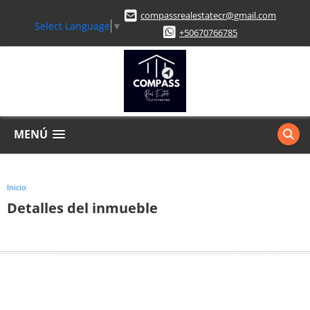
compassrealestatecr@gmail.com
Select Language
▼
+50670766785
MENÚ
Inicio
Detalles del inmueble