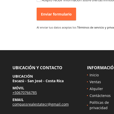
Acepto recibir información sobre ofertas inmobil
Enviar formulario
Al enviar tus datos aceptas los
Términos de servicio y priv
UBICACIÓN Y CONTACTO
INFORMACI
Inicio
UBICACIÓN
Escazú - San José - Costa Rica
Ventas
MÓVIL
Alquiler
+50670766785
Contáctenos
EMAIL
Políticas de
compassrealestatecr@gmail.com
privacidad