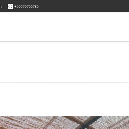
m
+50670766785