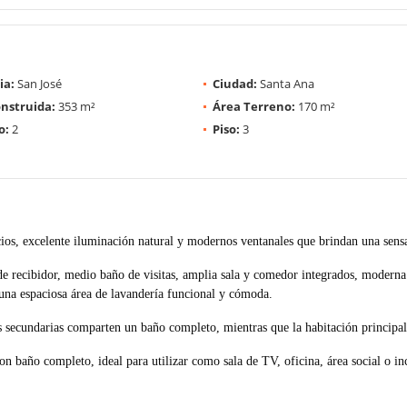
ia:
San José
Ciudad:
Santa Ana
nstruida:
353 m²
Área Terreno:
170 m²
o:
2
Piso:
3
cios, excelente iluminación natural y modernos ventanales que brindan una sens
de recibidor, medio baño de visitas, amplia sala y comedor integrados, moderna c
 una espaciosa área de lavandería funcional y cómoda.
s secundarias comparten un baño completo, mientras que la habitación principal
con baño completo, ideal para utilizar como sala de TV, oficina, área social o i