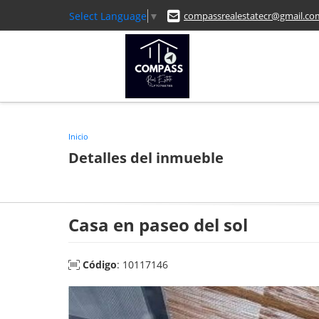
Select Language
▼
compassrealestatecr@gmail.co
Inicio
Detalles del inmueble
Casa en paseo del sol
Código
: 10117146