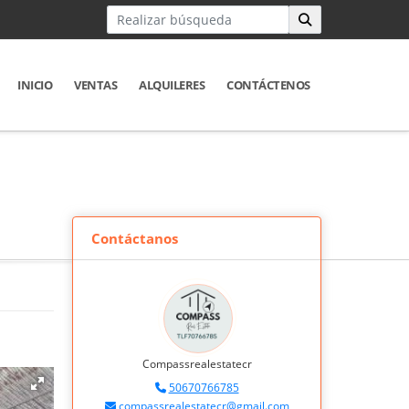
INICIO
VENTAS
ALQUILERES
CONTÁCTENOS
Contáctanos
Compassrealestatecr
50670766785
compassrealestatecr@gmail.com