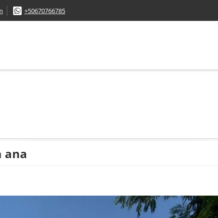
m
+50670766785
a ana