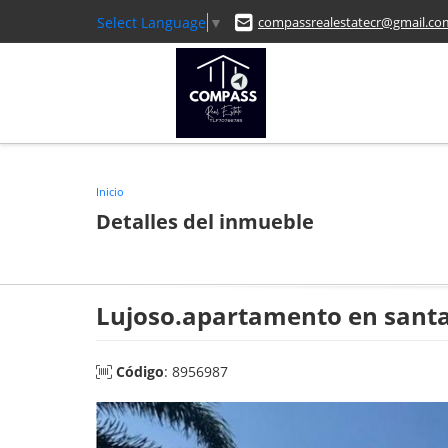
Select Language
▼
compassrealestatecr@gmail.co
Inicio
Detalles del inmueble
Lujoso.apartamento en sant
Código
: 8956987