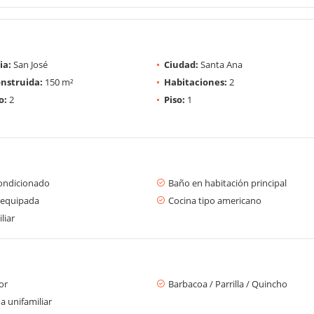
ia:
San José
Ciudad:
Santa Ana
nstruida:
150 m²
Habitaciones:
2
o:
2
Piso:
1
condicionado
Baño en habitación principal
 equipada
Cocina tipo americano
liar
or
Barbacoa / Parrilla / Quincho
a unifamiliar