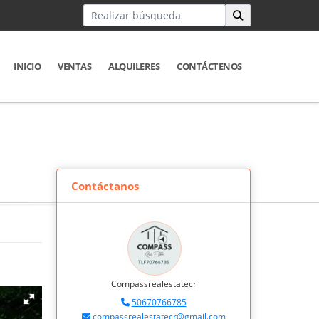
INICIO
VENTAS
ALQUILERES
CONTÁCTENOS
Contáctanos
Compassrealestatecr
50670766785
compassrealestatecr@gmail.com