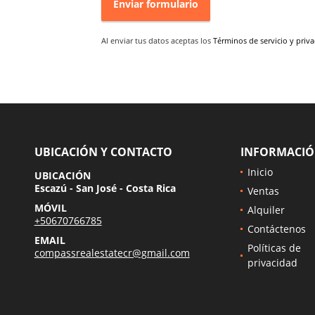
Enviar formulario
Al enviar tus datos aceptas los
Términos de servicio y priv
UBICACIÓN Y CONTACTO
INFORMACI
Inicio
UBICACIÓN
Escazú - San José - Costa Rica
Ventas
MÓVIL
Alquiler
+50670766785
Contáctenos
EMAIL
Políticas de
compassrealestatecr@gmail.com
privacidad