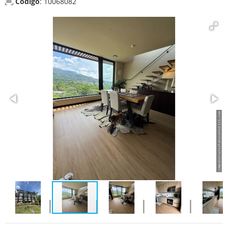
Código
: 10068082