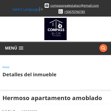
compassrealestatecr@gmail.com
Select Language
▼
+50670766785
MENÚ
Inicio
Detalles del inmueble
Hermoso apartamento amoblado